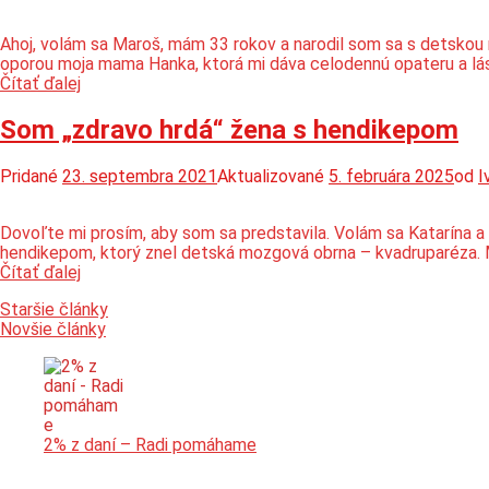
Ahoj, volám sa Maroš, mám 33 rokov a narodil som sa s detskou m
oporou moja mama Hanka, ktorá mi dáva celodennú opateru a lá
Pomoc
Čítať ďalej
pre
Maroša
Som „zdravo hrdá“ žena s hendikepom
Pridané
23. septembra 2021
Aktualizované
5. februára 2025
od
I
Dovoľte mi prosím, aby som sa predstavila. Volám sa Katarína 
hendikepom, ktorý znel detská mozgová obrna – kvadruparéza. M
Som
Čítať ďalej
„zdravo
Navigácia
Staršie články
hrdá“
Novšie články
žena
v
s hendikepom
článkoch
2% z daní – Radi pomáhame