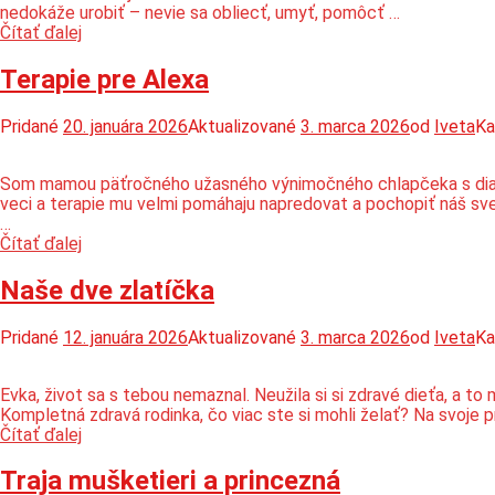
nedokáže urobiť – nevie sa obliecť, umyť, pomôcť …
Zille
Čítať ďalej
Mátyás
Terapie pre Alexa
Pridané
20. januára 2026
Aktualizované
3. marca 2026
od
Iveta
Ka
Som mamou päťročného užasného výnimočného chlapčeka s diagno
veci a terapie mu velmi pomáhaju napredovat a pochopiť náš sve
…
Terapie
Čítať ďalej
pre
Alexa
Naše dve zlatíčka
Pridané
12. januára 2026
Aktualizované
3. marca 2026
od
Iveta
Ka
Evka, život sa s tebou nemaznal. Neužila si si zdravé dieťa, a t
Kompletná zdravá rodinka, čo viac ste si mohli želať? Na svoje 
Naše
Čítať ďalej
dve
zlatíčka
Traja mušketieri a princezná