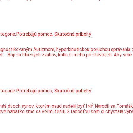
tegórie:
Potrebujú pomoc
,
Skutočné príbehy
stikovaným Autizmom, hyperkinetickou poruchou správania cize 
t. Bojí sa hlučnych zvukov, kriku či ruchu pri stavbach. Aby sm
tegórie:
Potrebujú pomoc
,
Skutočné príbehy
o máš dvoch synov, ktorým osud nadelil byť INÝ. Narodil sa Tomášk
prvé bábätko sme sa veľmi tešili. S radosťou som si chystala vý