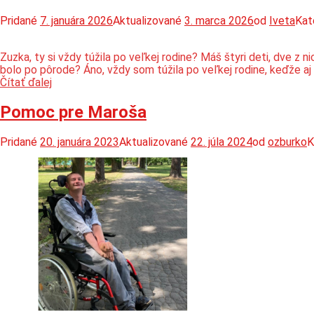
Pridané
7. januára 2026
Aktualizované
3. marca 2026
od
Iveta
Kat
Zuzka, ty si vždy túžila po veľkej rodine? Máš štyri deti, dve z 
bolo po pôrode? Áno, vždy som túžila po veľkej rodine, keďže aj m
Traja
Čítať ďalej
mušketieri
a
Pomoc pre Maroša
princezná
Pridané
20. januára 2023
Aktualizované
22. júla 2024
od
ozburko
K