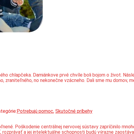
ho chlapčeka. Damiánkove prvé chvíle boli bojom o život. Násl
hkého, zraniteľného, no nekonečne vzácneho. Dali sme mu domov,
tegórie:
Potrebujú pomoc
,
Skutočné príbehy
voľnené. Poškodenie centrálnej nervovej sústavy zapríčinilo mn
, rozprávať a jej intelektuálne schopnosti budú výrazne zaostáv