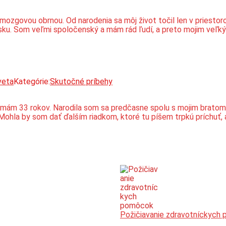
ozgovou obrnou. Od narodenia sa môj život točil len v priestoro
sku. Som veľmi spoločenský a mám rád ľudí, a preto mojim veľk
veta
Kategórie:
Skutočné príbehy
a mám 33 rokov. Narodila som sa predčasne spolu s mojim bratom
ohla by som dať ďalším riadkom, ktoré tu píšem trpkú príchuť,
Požičiavanie zdravotníckych