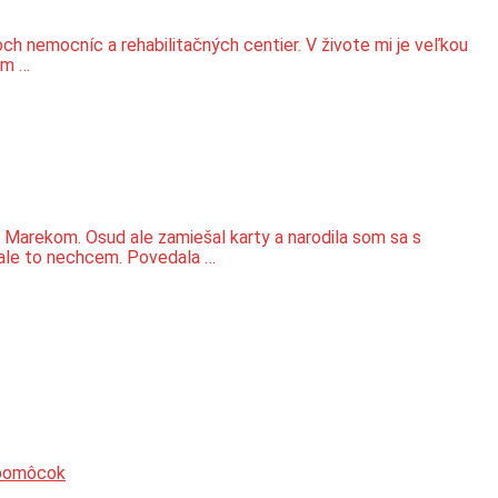
ch nemocníc a rehabilitačných centier. V živote mi je veľkou
ým …
 Marekom. Osud ale zamiešal karty a narodila som sa s
 ale to nechcem. Povedala …
 pomôcok