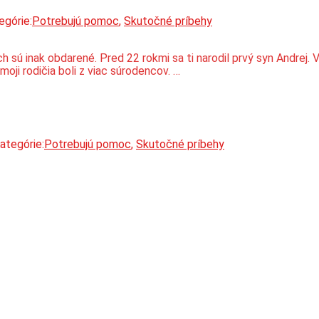
egórie:
Potrebujú pomoc
,
Skutočné príbehy
nich sú inak obdarené. Pred 22 rokmi sa ti narodil prvý syn Andre
oji rodičia boli z viac súrodencov. …
ategórie:
Potrebujú pomoc
,
Skutočné príbehy