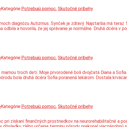
o
Kategórie:
Potrebujú pomoc
,
Skutočné príbehy
och diagnózu Autizmus. Synček je zdravý. Najstaršia má teraz 12
 odbila a hovorila, že jej správanie je normálne. Druhá dcéra v p
o
Kategórie:
Potrebujú pomoc
,
Skutočné príbehy
mou troch detí. Moje prvorodené boli dvojčatá Diana a Sofia. 
ôrodu bola druhá dcéra Sofia poranená lekárom. Dostala krvácan
o
Kategórie:
Potrebujú pomoc
,
Skutočné príbehy
 pri získaní finančných prostriedkov na neurorehabilitačné a p
ď v dôsledku zlého určenia termínu pôrodu prekonal viacnásobnú 