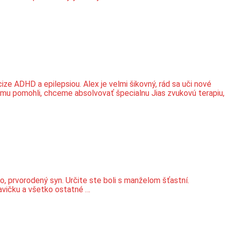
ADHD a epilepsiou. Alex je velmi šikovný, rád sa uči nové
e mu pomohli, chceme absolvovať špecialnu Jias zvukovú terapiu,
o, prvorodený syn. Určite ste boli s manželom šťastní.
bavičku a všetko ostatné …