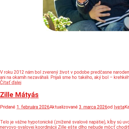
V roku 2012 nám bol zverený život v podobe predčasne narodené
ani na okamih nezaváhali. Prijali sme ho takého, aký bol – kre
Viac
Čítať ďalej
radosti
v
Zille Mátyás
živote
Pridané
1. februára 2026
Aktualizované
3. marca 2026
od
Iveta
Ka
Telo je vážne hypotonické (znížené svalové napätie), kĺby sú u
nervovo-svalovej koordinácii Zille ešte dlho nebude môcť chodiť