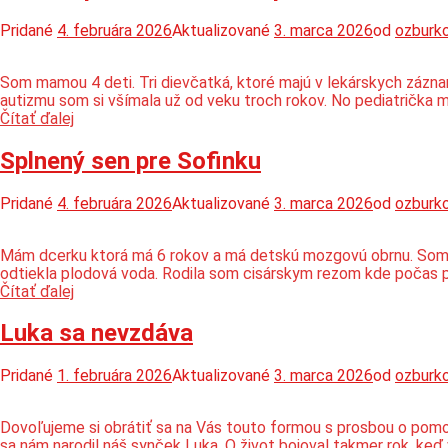
Pridané
4. februára 2026
Aktualizované
3. marca 2026
od
ozburk
Som mamou 4 deti. Tri dievčatká, ktoré majú v lekárskych záznam
autizmu som si všímala už od veku troch rokov. No pediatrička ma
Pomoc
Čítať ďalej
pre
Vivien
Splnený sen pre Sofinku
na
terapie
Pridané
4. februára 2026
Aktualizované
3. marca 2026
od
ozburk
Mám dcerku ktorá má 6 rokov a má detskú mozgovú obrnu. Som ma
odtiekla plodová voda. Rodila som cisárskym rezom kde počas p
Splnený
Čítať ďalej
sen
pre
Luka sa nevzdáva
Sofinku
Pridané
1. februára 2026
Aktualizované
3. marca 2026
od
ozburk
Dovoľujeme si obrátiť sa na Vás touto formou s prosbou o pomoc
sa nám narodil náš synček Luka. O život bojoval takmer rok, ke