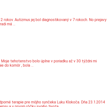
 rokov. Autizmus jej bol diagnostikovaný v 7 rokoch. No prejavy
oradi má …
Moje tehotenstvo bolo úplne v poriadku až v 30 týždni mi
ie do komôr , bola …
odporné terapie pre môjho synčeka Luku Klokoča. Dňa 23.1.2014
sepsu a v prvom rôčku svojho života …