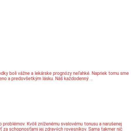
edky boli vážne a lekárske prognózy neľahké. Napriek tomu sme
 meno a predovšetkým lásku. Náš každodenný …
oho problémov. Kvôli zníženému svalovému tonusu a narušenej
ať za schopnosťami jej zdravých rovesníkov. Sama takmer nič