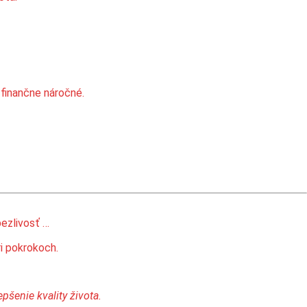
ú finančne náročné.
pezlivosť …
i pokrokoch.
pšenie kvality života.