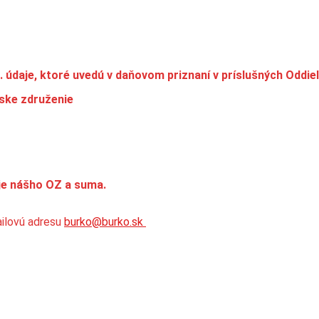
. údaje, ktoré uvedú v daňovom priznaní v príslušných Oddie
ske združenie
aje nášho OZ a suma.
ilovú adresu
burko@burko.sk