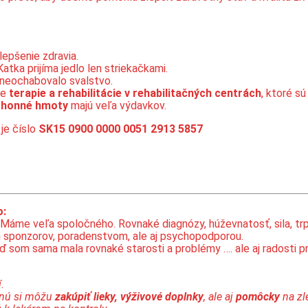
lepšenie zdravia.
atka prijíma jedlo len striekačkami.
 neochabovalo svalstvo.
ne
terapie a rehabilitácie v rehabilitačných centrách
, ktoré s
ohonné hmoty
majú veľa výdavkov.
je číslo
SK15 0900 0000 0051 2913 5857
o:
. Máme veľa spoločného. Rovnaké diagnózy, húževnatosť, sila, tr
 sponzorov, poradenstvom, ale aj psychopodporou.
 som sama mala rovnaké starosti a problémy …. ale aj radosti pr
.
tanú si môžu
zakúpiť lieky, výživové doplnky
, ale aj
pomôcky
na zle