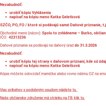
Nezabudnúť:
urobiť kópiu Vyhlásenia
napísať na kópiu meno Katka Geletková
SZČO, PO, FO / ktoré si podávajú samé Daňové priznanie, t.j
Obchodné meno (názov):
Spolu to zvládneme – Burko, občian
IČO:
42313236
Daňové priznania sa podávajú na daňový úrad
do 31.3.2026
Nezabudnúť:
urobiť kópiu tej strany v daňovom priznaní, kde sú úd
napísať na kópiu meno Katka Geletková
Kópie môžete odovzdať mamičke alebo rovno nášmu OZ na ema
Viac príbehov s podobným osudom nájdete tu.
Naše občianske združenie má stránku na FB, klik tu.