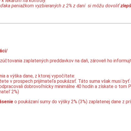
 k lekárom na kontroly.
vďaka peniažkom vyzbieraných z 2% z daní si môžu dovoliť
zlepš
áci/
zúčtovania zaplatených preddavkov na daň, zároveň ho informuj
a a výška dane, z ktorej vypočítate:
žete v prospech prijímateľa poukázať. Táto suma však musí byť 
4 odpracovali dobrovoľnícky minimálne 40 hodín a získate o tom P
ímateľ 2%)
ásenie
o poukázaní sumy do výšky 2% (3%) zaplatenej dane z prí