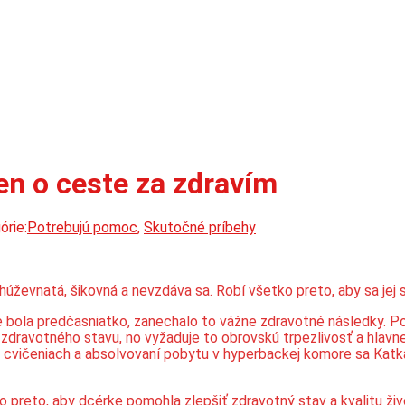
en o ceste za zdravím
órie:
Potrebujú pomoc
,
Skutočné príbehy
evnatá, šikovná a nevzdáva sa. Robí všetko preto, aby sa jej spln
e bola predčasniatko, zanechalo to vážne zdravotné následky. Po 
zdravotného stavu, no vyžaduje to obrovskú trpezlivosť a hlavne v
 cvičeniach a absolvovaní pobytu v hyperbackej komore sa Katka z
o preto, aby dcérke pomohla zlepšiť zdravotný stav a kvalitu živ