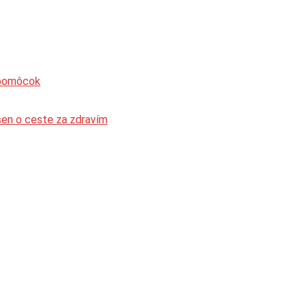
 pomôcok
sen o ceste za zdravím