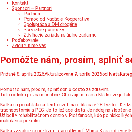
Kontakt
Sponzori – Partneri
Partneri
Pomoc od Nadácie Kooperativa
Spolupráca s DM drogérie
Špeciálne pomôcky
Zdvíhacie zariadenie úplne zadarmo
Poďakovanie
Zviditeľníme vás
Pomôžte nám, prosím, splniť s
Pridané
8. apríla 2026
Aktualizované
9. apríla 2026
od
Iveta
Kateg
Pomôžte nám, prosím, splniť sen o ceste za zdravím.
Túto rodinku poznám osobne. Obdivujem mamu Klárku, že je tak húž
Katka sa ponáhľala na tento svet, narodila sa v 28 týždni. Kedž
tracheostomiu a PEG. Je to ležiace dieťa. Je nádej na zlepšenie 
Už boli v rehabilitačnom centre v Piešťanoch, kde po niekoľkých
maličkému pokroku.
Katka vyžaduje nepretržitú starostlivosť. Mama Klára robí všetk