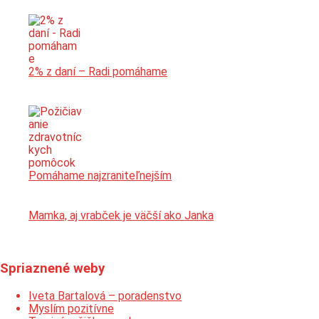
2% z daní – Radi pomáhame
Pomáhame najzraniteľnejším
Mamka, aj vrabček je väčší ako Janka
Spriaznené weby
Iveta Bartalová – poradenstvo
Myslím pozitívne