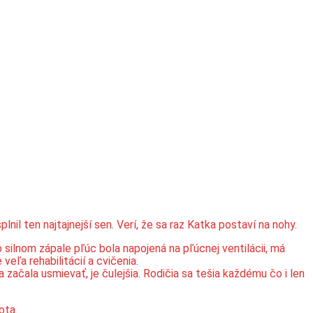
il ten najtajnejší sen. Verí, že sa raz Katka postaví na nohy.
silnom zápale pľúc bola napojená na pľúcnej ventilácii, má
eľa rehabilitácií a cvičenia.
ačala usmievať, je čulejšia. Rodičia sa tešia každému čo i len
ota.