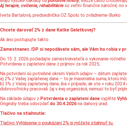
Majú vysoké náklady na
pohonné hmoty
, keďže často chodievajú
Aj terapie, cvičenia, rehabilitácie
sú veľmi finančne náročné, no 
Iveta Bartalová, predsedníčka OZ Spolu to zvládneme-Burko
Chcete darovať 2% z dane Katke Geletkovej?
Ak áno postupujte takto
Zamestnanec /DP si nepodávate sám, ale Vám ho robia v pr
Do 15. 2. 2026 požiadajte zamestnávateľa o vykonanie ročného 
Potvrdenia o zaplatení dane z príjmov za rok 2025;
Na potvrdení sú potrebné okrem Vašich údajov – dátum zaplateni
a) 2% z Vašej zaplatenej dane – to je maximálna suma, ktorú mô
b) 3% z Vašej zaplatenej dane, iba v prípade, ak ste v roku 202
dobrovoľnícky pracovali. (aj v inej organizácii, nemusí to byť prij
Na základe údajov z
Potvrdenia o zaplatení dane
vyplňte
Vyhl
Originály treba odovzdať
do 30.4.2026
na daňový úrad.
Tlačivo na stiahnutie:
Tlačivo Vyhlásenie o poukázaní 2% si môžete stiahnuť tu.