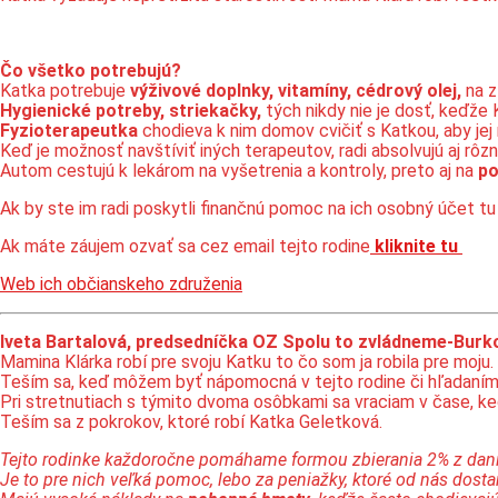
Čo všetko potrebujú?
Katka potrebuje
výživové doplnky, vitamíny, cédrový olej,
na z
Hygienické potreby, striekačky,
tých nikdy nie je dosť, keďže K
Fyzioterapeutka
chodieva k nim domov cvičiť s Katkou, aby jej
Keď je možnosť navštíviť iných terapeutov, radi absolvujú aj rôz
Autom cestujú k lekárom na vyšetrenia a kontroly, preto aj na
p
Ak by ste im radi poskytli finančnú pomoc na ich osobný účet tu 
Ak máte záujem ozvať sa cez email tejto rodine
kliknite tu
Web ich občianskeho združenia
Iveta Bartalová, predsedníčka OZ Spolu to zvládneme-Burk
Mamina Klárka robí pre svoju Katku to čo som ja robila pre moju
Teším sa, keď môžem byť nápomocná v tejto rodine či hľadaním
Pri stretnutiach s týmito dvoma osôbkami sa vraciam v čase, keď
Teším sa z pokrokov, ktoré robí Katka Geletková.
Tejto rodinke každoročne pomáhame formou zbierania 2% z daní
Je to pre nich veľká pomoc, lebo za peniažky, ktoré od nás dos