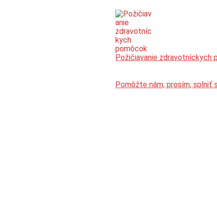
Požičiavanie zdravotníckych
Pomôžte nám, prosím, splniť 