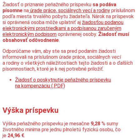
Žiadosť o priznanie peňažného príspevku
sa podáva
písomne
na
úrade práce, sociálnych vecí a rodiny
príslušnom
podľa miesta trvalého pobytu žiadateľa. Nárok na príspevok
si oprávnená osoba môže uplatniť aj
žiadosťou podanou
elektronickými prostriedkami a podpísanou zaručeným
elektronickým podpisom
oprávnenej osoby.
Žiadosť musí
obsahovať odôvodnenie
.
Odporúčame vám, aby ste sa pred podaním žiadosti
informovali na príslušnom úrade práce, sociálnych vecí
a rodiny o všetkých náležitostiach tejto žiadosti a o ďalších
písomnostiach, ktoré je k nej potrebné priložiť.
Žiadosť o poskytnutie peňažného príspevku
na kompenzáciu (.PDF)
Výška príspevku
Výška peňažného príspevku je mesačne
9,28
% sumy
životného minima pre jednu plnoletú fyzickú osobu, čo
je
24,96 €
.