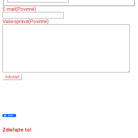
E-mail
(Povinné)
Vaša správa
(Povinné)
Facebook
Twitter
Pinterest
Messenger
Skype
Viber
WhatsApp
Message
LinkedIn
Email
Print
Share
Share
Zdieľajte to!