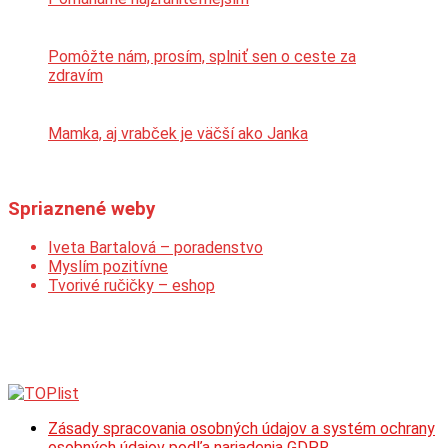
Pomôžte nám, prosím, splniť sen o ceste za
zdravím
Mamka, aj vrabček je väčší ako Janka
Spriaznené weby
Iveta Bartalová – poradenstvo
Myslím pozitívne
Tvorivé ručičky – eshop
Zásady spracovania osobných údajov a systém ochrany
osobných údajov podľa nariadenia GDPR