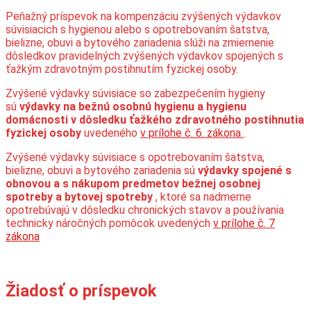
Peňažný príspevok na kompenzáciu zvýšených výdavkov
súvisiacich s hygienou alebo s opotrebovaním šatstva,
bielizne, obuvi a bytového zariadenia slúži na zmiernenie
dôsledkov pravidelných zvýšených výdavkov spojených s
ťažkým zdravotným postihnutím fyzickej osoby.
Zvýšené výdavky súvisiace so zabezpečením hygieny
sú
výdavky na bežnú osobnú hygienu a hygienu
domácnosti v dôsledku ťažkého zdravotného postihnutia
fyzickej osoby
uvedeného
v prílohe č. 6. zákona
.
Zvýšené výdavky súvisiace s opotrebovaním šatstva,
bielizne, obuvi a bytového zariadenia sú
výdavky spojené s
obnovou a s nákupom predmetov bežnej osobnej
spotreby a bytovej spotreby
, ktoré sa nadmerne
opotrebúvajú v dôsledku chronických stavov a používania
technicky náročných pomôcok uvedených
v prílohe č. 7
zákona
Žiadosť o príspevok