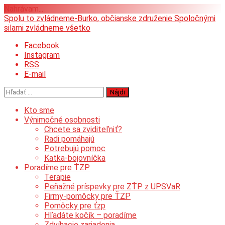
Nahrávam...
Prejsť
Spolu to zvládneme-Burko, občianske združenie
Spoločnými
na
silami zvládneme všetko
obsah
Facebook
Instagram
RSS
E-mail
Hľadať:
Kto sme
Výnimočné osobnosti
Chcete sa zviditeľniť?
Radi pomáhajú
Potrebujú pomoc
Katka-bojovníčka
Poradíme pre ŤZP
Terapie
Peňažné príspevky pre ZŤP z UPSVaR
Firmy-pomôcky pre ŤZP
Pomôcky pre ťzp
Hľadáte kočík – poradíme
Zdvíhacie zariadenia