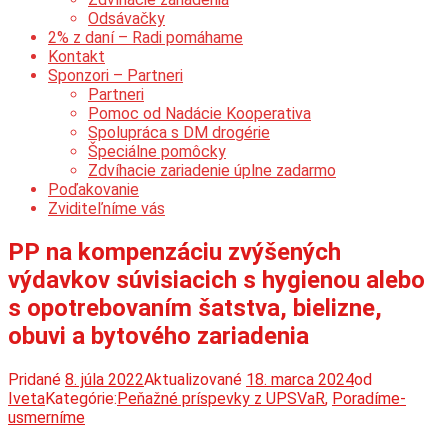
Odsávačky
2% z daní – Radi pomáhame
Kontakt
Sponzori – Partneri
Partneri
Pomoc od Nadácie Kooperativa
Spolupráca s DM drogérie
Špeciálne pomôcky
Zdvíhacie zariadenie úplne zadarmo
Poďakovanie
Zviditeľníme vás
PP na kompenzáciu zvýšených
výdavkov súvisiacich s hygienou alebo
s opotrebovaním šatstva, bielizne,
obuvi a bytového zariadenia
Pridané
8. júla 2022
Aktualizované
18. marca 2024
od
Iveta
Kategórie:
Peňažné príspevky z UPSVaR
,
Poradíme-
usmerníme