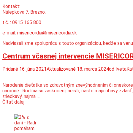
Kontakt:
Nálepkova 7, Brezno.
t.č. : 0915 165 800
e-mail:
misericordia@misericordia.sk
Nadviazali sme spoluprácu s touto organizáciou, keďže sa venuje
Centrum včasnej intervencie MISERICO
Pridané
16. júna 2021
Aktualizované
18. marca 2024
od
Iveta
Kat
Narodenie dieťatka so zdravotným znevýhodnením či oneskoreným
náročné. Rodičia sú zaskočení, neistí, často majú obavy zvlášť,
zriedkavý, najmä …
Centrum
Čítať ďalej
včasnej
intervencie
MISERICORDIA