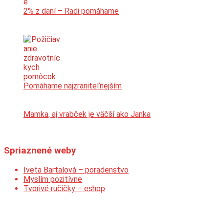
2% z daní – Radi pomáhame
Pomáhame najzraniteľnejším
Mamka, aj vrabček je väčší ako Janka
Spriaznené weby
Iveta Bartalová – poradenstvo
Myslím pozitívne
Tvorivé ručičky – eshop