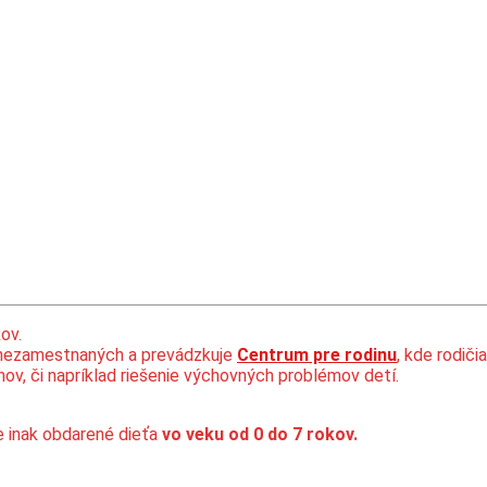
ov.
ezamestnaných a prevádzkuje
Centrum pre rodinu
, kde rodiči
hov, či napríklad riešenie výchovných problémov detí.
je inak obdarené dieťa
vo veku od 0 do 7 rokov.