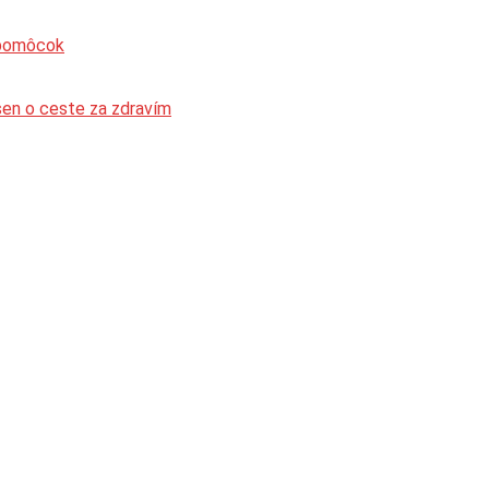
 pomôcok
sen o ceste za zdravím