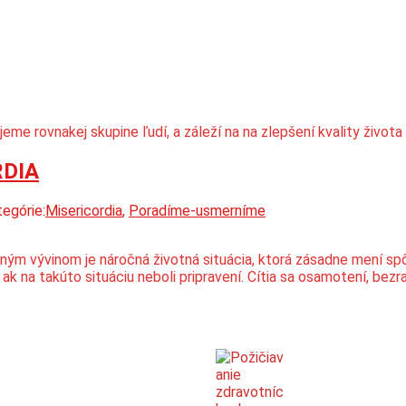
me rovnakej skupine ľudí, a záleží na na zlepšení kvality života
RDIA
egórie:
Misericordia
,
Poradíme-usmerníme
 vývinom je náročná životná situácia, ktorá zásadne mení spôsob
 ak na takúto situáciu neboli pripravení. Cítia sa osamotení, be