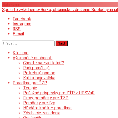
Nahrávam...
Prejsť
Spolu to zvládneme-Burko, občianske združenie
Spoločnými si
na
Facebook
obsah
Instagram
RSS
E-mail
Facebook
Twitter
Hľadať:
Pinterest
Kto sme
Messenger
Výnimočné osobnosti
Skype
Chcete sa zviditeľniť?
Viber
Radi pomáhajú
WhatsApp
Potrebujú pomoc
Katka-bojovníčka
Message
Poradíme pre ŤZP
LinkedIn
Terapie
Email
Peňažné príspevky pre ZŤP z UPSVaR
Print
Firmy-pomôcky pre ŤZP
Pomôcky pre ťzp
Share
Hľadáte kočík – poradíme
Zdvíhacie zariadenia
Odsávačky