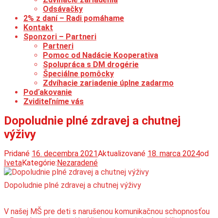
Odsávačky
2% z daní – Radi pomáhame
Kontakt
Sponzori – Partneri
Partneri
Pomoc od Nadácie Kooperativa
Spolupráca s DM drogérie
Špeciálne pomôcky
Zdvíhacie zariadenie úplne zadarmo
Poďakovanie
Zviditeľníme vás
Dopoludnie plné zdravej a chutnej
výživy
Pridané
16. decembra 2021
Aktualizované
18. marca 2024
od
Iveta
Kategórie:
Nezaradené
Dopoludnie plné zdravej a chutnej výživy
V našej MŠ pre deti s narušenou komunikačnou schopnosťou