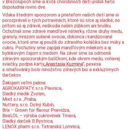
v Brezolupoch sme si kvôli chorobnosti detí urobili tieto
dopoludnia rovno dve.
Vďaka štedrým sponzorom a priateľom našich detí sme si
porozprávali o tých potravinách, ktoré sú síce aj sladké, no
pritom sú aj zdravé, neškodia našim zúbkom ani brušku.
Ochutnali sme zdravé mandľové nátierky, rôzne druhy medu,
granoly, mrazom sušené ovocie, dokonca i kandizované
ovocie, ktoré sme aj použili do zdravého koláčika bez múky a
cukru. Pochutiny sme zapíjali mandľovým mliekom a aj
bylinkovým čajom s medom. Na záver sme sa odmenili
zdravým sponzorským balíčkom, kde okrem medu, voňavej
sviečky, podpis karty„
Anastasia Kuzmina
“, pexesa
a omaľovánky bolo množstvo zdravých bio a exkluzívnych
darčekov.
Ďakujem veľmi pekne
AGROKARPATY, s.r.o Plavnica,
Sladký medík Zvolen,
Mixit s.r.o. ,Praha,
Nuttery, s.r.o. Dolný Kubín,
Brix – Grown for flavour Prievidza,
BeeLOL – výroba cukroviniek Trnava,
Sladký darček B.Bystrica,
LENOX pharm s.r.o. Tatranská Lomnica,