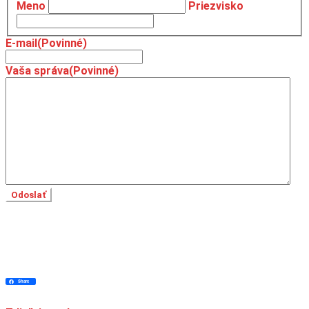
Meno
Priezvisko
E-mail
(Povinné)
Vaša správa
(Povinné)
Facebook
Twitter
Pinterest
Messenger
Skype
Viber
WhatsApp
Message
LinkedIn
Email
Print
Share
Share