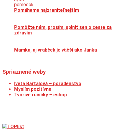
Pomáhame najzraniteľnejším
Pomôžte nám, prosím, splniť sen o ceste za
zdravím
Mamka, aj vrabček je väčší ako Janka
Spriaznené weby
Iveta Bartalová – poradenstvo
Myslím pozitívne
Tvorivé ručičky – eshop