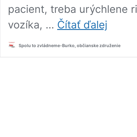
pacient, treba urýchlene r
Pomoc
vozíka, …
Čítať ďalej
od
Nadácie
Kooperativa
Spolu to zvládneme-Burko, občianske združenie