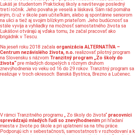
Lukáš je študentom Praktickej školy a navštevuje posledný
tretí ročník. Jeho povaha je veselá a láskavá. Sám rád pomáha
iným, či už v škole pani učiteľkám, alebo aj spontánne seniorom
na ulici a tiež aj svojim blízkym priateľom. Jeho budúcnosť sa
stále vyvíja a vyhliadky na možnosť samostatného života sa
Lukášovi otvárajú aj vďaka tomu, že začal pracovať ako
brigádnik v Tescu.
Na jeseň roku 2018 začala
organizácia ALTERNATÍVA –
Centrum nezávislého života, n.o.
realizovať pilotný program
na Slovensku s názvom
Tranzitný program „Zo školy do
života“
pre mladých dospelých s rôznym druhom
znevýhodnenia vo veku od 16 do 29 rokov. Tranzitný program sa
realizuje v troch okresoch: Banská Bystrica, Brezno a Lučenec.
V rámci Tranzitného programu „ Zo školy do života“
pracovníci
sprevádzajú mladých ľudí so znevýhodnením
pri hľadaní
miesta v živote po škole a pri uplatnení sa na trhu práce.
Podporujú ich v sebestačnosti, samostatnosti v rozhodovaní a k