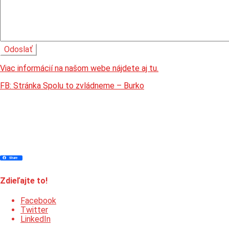
Viac informácií na našom webe nájdete aj tu.
FB: Stránka Spolu to zvládneme – Burko
Facebook
Twitter
Pinterest
Messenger
Skype
Viber
WhatsApp
Message
LinkedIn
Email
Print
Share
Share
Zdieľajte to!
Facebook
Twitter
LinkedIn