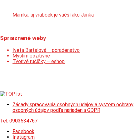
Mamka, aj vrabček je väčší ako Janka
Spriaznené weby
Iveta Bartalová – poradenstvo
Myslím pozitívne
Tvorivé ručičky – eshop
Zásady spracovania osobných údajov a systém ochrany
osobných údajov podľa nariadenia GDPR
Tel:
0903534767
Facebook
Instagram