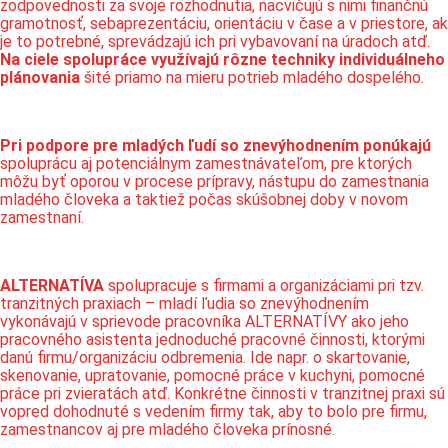
zodpovednosti za svoje rozhodnutia, nacvičujú s nimi finančnú
gramotnosť, sebaprezentáciu, orientáciu v čase a v priestore, ak
je to potrebné, sprevádzajú ich pri vybavovaní na úradoch atď.
Na ciele spolupráce využívajú rôzne techniky individuálneho
plánovania
šité priamo na mieru potrieb mladého dospelého.
Pri podpore pre mladých ľudí so znevýhodnením ponúkajú
spoluprácu aj potenciálnym zamestnávateľom, pre ktorých
môžu byť oporou v procese prípravy, nástupu do zamestnania
mladého človeka a taktiež počas skúšobnej doby v novom
zamestnaní.
ALTERNATÍVA
spolupracuje s firmami a organizáciami pri tzv.
tranzitných praxiach – mladí ľudia so znevýhodnením
vykonávajú v sprievode pracovníka ALTERNATÍVY ako jeho
pracovného asistenta jednoduché pracovné činnosti, ktorými
danú firmu/organizáciu odbremenia. Ide napr. o skartovanie,
skenovanie, upratovanie, pomocné práce v kuchyni, pomocné
práce pri zvieratách atď. Konkrétne činnosti v tranzitnej praxi sú
vopred dohodnuté s vedením firmy tak, aby to bolo pre firmu,
zamestnancov aj pre mladého človeka prínosné.