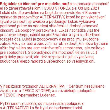
Brigádnickú činnosť pre mladého muža
sa podarilo dohodnúť
aj so zamestnávateľom TESCO STORES, a.s. Od júla 2021
Lukáš chodí pravidelne na brigádu na prevádzku v Brezne v
sprievode pracovníčky ALTERNATÍVY, ktorá ho pri vykonávaní
týchto činností sprevádza a podporuje. Lukáš vykonáva
pomocné práce na oddelení oblečenia a drobné pracovné
činnosti. Za podpory poradkyne si Lukáš nachádza vlastné
pracovné tempo, naučil sa používať diár a tým si efektívne
rozdeliť čas. Lukáš je zodpovedný a na práci mu skutočne
záleží. Vždy sa teší a zároveň mu robí radosť, že môže byť sám
užitočný nielen pre zamestnávateľa samotného, ale celkovo
pre spoločnosť. S poradkyňou má možnosť nielen sa učiť
prakticky pracovať, ale tiež rozprávať o jeho vysnívanej
budúcnosti alebo radosti a úspechoch zo všedných dní.
V najbližších týždňoch ALTERNATÍVA – Centrum nezávislého
života, n.o. a TESCO STORES, a.s. rozbiehajú spoluprácu
v TESCO Hypermarket Lučenec.
Pýtali sme sa Lukáša, čo mu priniesla spolupráca
s ALTERNATÍVOU a čo by si do budúcnosti prial: