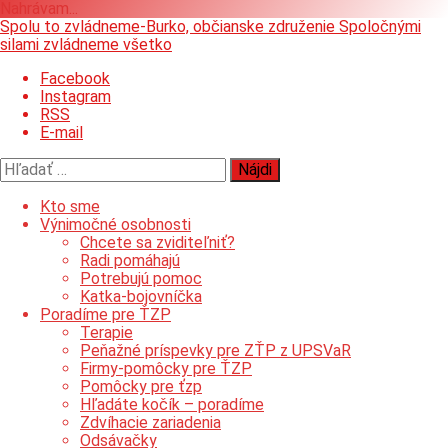
Nahrávam...
Prejsť
Spolu to zvládneme-Burko, občianske združenie
Spoločnými
na
silami zvládneme všetko
obsah
Facebook
Instagram
RSS
E-mail
Hľadať:
Kto sme
Výnimočné osobnosti
Chcete sa zviditeľniť?
Radi pomáhajú
Potrebujú pomoc
Katka-bojovníčka
Poradíme pre ŤZP
Terapie
Peňažné príspevky pre ZŤP z UPSVaR
Firmy-pomôcky pre ŤZP
Pomôcky pre ťzp
Hľadáte kočík – poradíme
Zdvíhacie zariadenia
Odsávačky