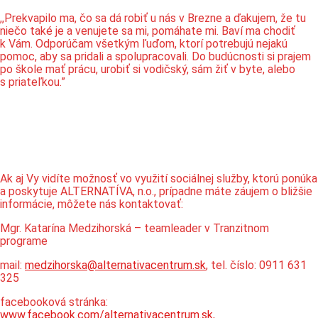
,,Prekvapilo ma, čo sa dá robiť u nás v Brezne a ďakujem, že tu
niečo také je a venujete sa mi, pomáhate mi. Baví ma chodiť
k Vám. Odporúčam všetkým ľuďom, ktorí potrebujú nejakú
pomoc, aby sa pridali a spolupracovali. Do budúcnosti si prajem
po škole mať prácu, urobiť si vodičský, sám žiť v byte, alebo
s priateľkou.”
Ak aj Vy vidíte možnosť vo využití sociálnej služby, ktorú ponúka
a poskytuje ALTERNATÍVA, n.o., prípadne máte záujem o bližšie
informácie, môžete nás kontaktovať:
Mgr. Katarína Medzihorská – teamleader v Tranzitnom
programe
mail:
medzihorska@alternativacentrum.sk
, tel. číslo: 0911 631
325
facebooková stránka:
www.facebook.com/alternativacentrum.sk
,