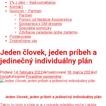
2% z daní – Radi pomáhame
Kontakt
Sponzori – Partneri
Partneri
Pomoc od Nadácie Kooperativa
Spolupráca s DM drogérie
Špeciálne pomôcky
Zdvíhacie zariadenie úplne zadarmo
Poďakovanie
Zviditeľníme vás
Jeden človek, jeden príbeh a
jedinečný individuálny plán
Pridané
14. februára 2022
Aktualizované
18. marca 2024
od
Iveta
Kategórie:
Poradíme-usmerníme
Jeden človek, jeden príbeh a jedinečný individuálny plán
Takto to bolo a stále je aj v prípade mladého muža Lukáša.