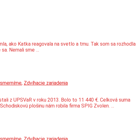
všimla, ako Katka reagovala na svetlo a tmu. Tak som sa rozhodla
me sa. Nemali sme …
usmerníme
,
Zdvíhacie zariadenia
stali z UPSVaR v roku 2013. Bolo to 11 440 €. Celková suma
chodiskovú plošinu nám robila firma SPIG Zvolen. …
usmerníme
,
Zdvíhacie zariadenia