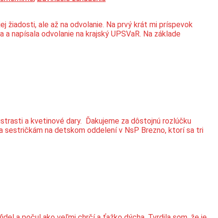
 žiadosti, ale až na odvolanie. Na prvý krát mi príspevok
a a napísala odvolanie na krajský UPSVaR. Na základe
strasti a kvetinové dary. Ďakujeme za dôstojnú rozlúčku
 a sestričkám na detskom oddelení v NsP Brezno, ktorí sa tri
l a počul ako veľmi chrčí a ťažko dýcha. Tvrdila som, že je