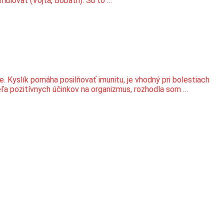
mulovať (Vojta, Bobath). Sú to …
le. Kyslík pomáha posilňovať imunitu, je vhodný pri bolestiach
veľa pozitívnych účinkov na organizmus, rozhodla som …