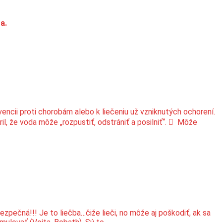
ta.
encii proti chorobám alebo k liečeniu už vzniknutých ochorení.
il, že voda môže „rozpustiť, odstrániť a posilniť“.  Môže
zpečná!!! Je to liečba…čiže lieči, no môže aj poškodiť, ak sa