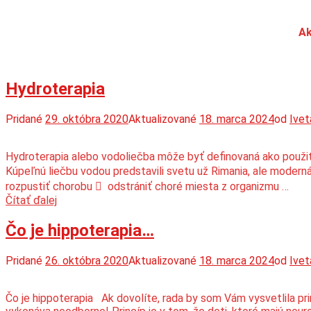
Ak
Hydroterapia
Pridané
29. októbra 2020
Aktualizované
18. marca 2024
od
Ivet
Hydroterapia alebo vodoliečba môže byť definovaná ako použitie
Kúpeľnú liečbu vodou predstavili svetu už Rimania, ale moderná 
rozpustiť chorobu  odstrániť choré miesta z organizmu …
Hydroterapia
Čítať ďalej
Čo je hippoterapia…
Pridané
26. októbra 2020
Aktualizované
18. marca 2024
od
Ivet
Čo je hippoterapia Ak dovolíte, rada by som Vám vysvetlila prin