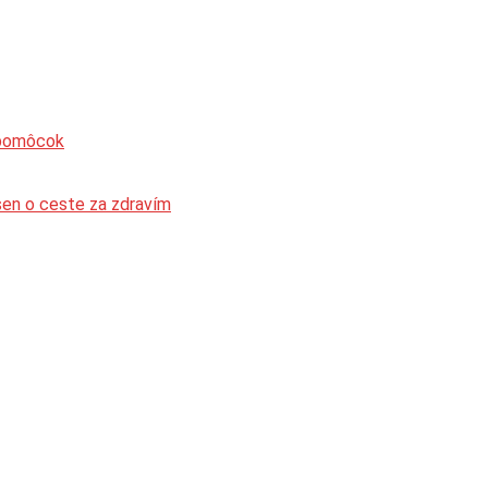
 pomôcok
sen o ceste za zdravím