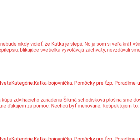
a nebude nikdy vidieť, že Katka je slepá. No ja som si veľa krát 
epilepsiu, blikajúce svetielka vyvolávajú záchvaty, nevzdávali s
Iveta
Kategórie:
Katka-bojovníčka
,
Pomôcky pre ťzp
,
Poradíme-
a kúpu zdvíhacieho zariadenia Šikmá schodisková plošina sme do
ekne ďakujem za pomoc. Nechcú byť menované. Rešpektujem to. S
Iveta
Kategórie:
Katka-bojovníčka
,
Pomôcky pre ťzp
,
Poradíme-