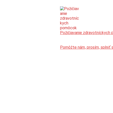
Požičiavanie zdravotníckych
Pomôžte nám, prosím, splniť 