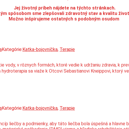
Jej životný príbeh nájdete na týchto stránkach.
ým spôsobom sme zlepšovali zdravotný stav a kvalitu živo
Možno inšpirujeme ostatných s podobným osudom
a
Kategórie:
Katka-bojovníčka
,
Terapie
 vody, v rôznych formách, ktoré vedie k udržaniu zdravia, k prev
hydroterapia sa viaže k Otcovi Sebastianovi Kneippovi, ktorý ver
a
Kategórie:
Katka-bojovníčka
,
Terapie
cíp liečby a podmienky, aby táto liečba bola úspešná a hlavne be