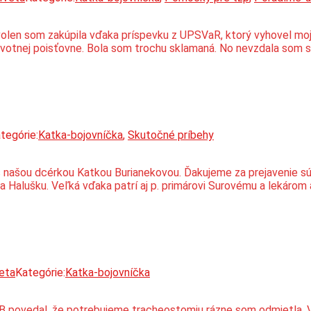
volen som zakúpila vďaka príspevku z UPSVaR, ktorý vyhovel mojej
avotnej poisťovne. Bola som trochu sklamaná. No nevzdala som s
tegórie:
Katka-bojovníčka
,
Skutočné príbehy
s našou dcérkou Katkou Burianekovou. Ďakujeme za prejavenie sú
na Halušku. Veľká vďaka patrí aj p. primárovi Surovému a lekárom
eta
Kategórie:
Katka-bojovníčka
 povedal, že potrebujeme tracheostomiu rázne som odmietla. Vide