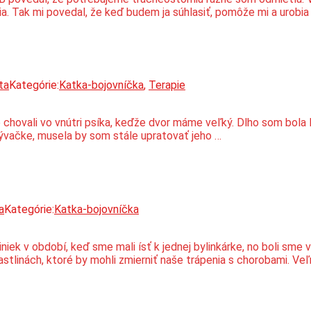
ia. Tak mi povedal, že keď budem ja súhlasiť, pomôže mi a urobia
ta
Kategórie:
Katka-bojovníčka
,
Terapie
ovali vo vnútri psíka, keďže dvor máme veľký. Dlho som bola len
bývačke, musela by som stále upratovať jeho …
a
Kategórie:
Katka-bojovníčka
iniek v období, keď sme mali ísť k jednej bylinkárke, no boli sme
rastlinách, ktoré by mohli zmierniť naše trápenia s chorobami. Ve