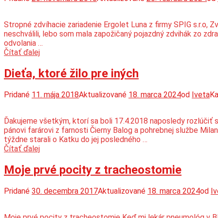
Stropné zdvíhacie zariadenie Ergolet Luna z firmy SPIG s.r.o, Z
neschválili, lebo som mala zapožičaný pojazdný zdvihák zo zdr
odvolania …
Stropné
Čítať ďalej
zdvíhacie
zariadenie
Dieťa, ktoré žilo pre iných
Pridané
11. mája 2018
Aktualizované
18. marca 2024
od
Iveta
Ka
Ďakujeme všetkým, ktorí sa boli 17.4.2018 naposledy rozlúčiť 
pánovi farárovi z farnosti Čierny Balog a pohrebnej službe Mila
týždne starali o Katku do jej posledného …
Dieťa,
Čítať ďalej
ktoré
žilo
Moje prvé pocity z tracheostomie
pre
iných
Pridané
30. decembra 2017
Aktualizované
18. marca 2024
od
Iv
Moje prvé pocity z tracheostomie Keď mi lekár pneumológ v BB