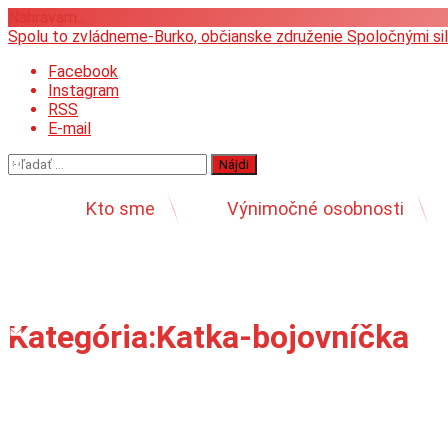
Nahrávam...
Prejsť
Spolu to zvládneme-Burko, občianske združenie
Spoločnými si
na
Facebook
obsah
Instagram
RSS
E-mail
Facebook
Twitter
Hľadať:
Pinterest
Messenger
Kto sme
Výnimočné osobnosti
Skype
Viber
WhatsApp
Message
LinkedIn
Kategória:
Katka-bojovníčka
Email
Print
Share