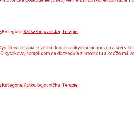
o-motorické poškodenie (DMO) vieme z hľadiska rehabilitácie sti
a
Kategórie:
Katka-bojovníčka
,
Terapie
Kyslíková terapia je veľmi dobrá na okysličenie mozgu a krvi v te
. O kyslíkovej terapii som sa dozvedela z internetu a keďže má 
a
Kategórie:
Katka-bojovníčka
,
Terapie