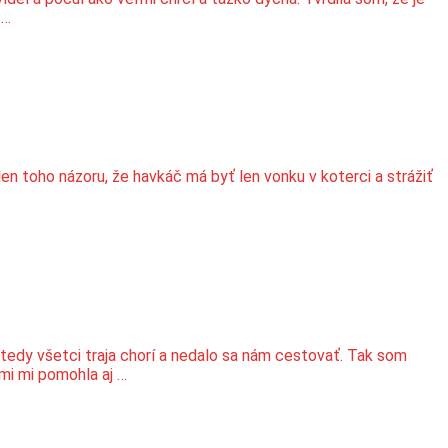
 …
 toho názoru, že havkáč má byť len vonku v koterci a strážiť
 vtedy všetci traja chorí a nedalo sa nám cestovať. Tak som
ľmi mi pomohla aj …