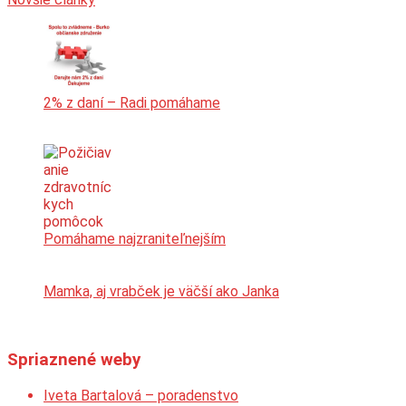
v
článkoch
2% z daní – Radi pomáhame
Pomáhame najzraniteľnejším
Mamka, aj vrabček je väčší ako Janka
Spriaznené weby
Iveta Bartalová – poradenstvo