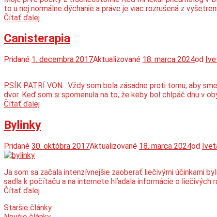
to u nej normálne dýchanie a práve je viac rozrušená z vyšetren
Moje
Čítať ďalej
prvé
pocity
Canisterapia
z
tracheostomie
Pridané
1. decembra 2017
Aktualizované
18. marca 2024
od
Ive
PSÍK PATRÍ VON. Vždy som bola zásadne proti tomu, aby sme ch
dvor. Keď som si spomenula na to, že keby bol chlpáč dnu v o
Canisterapia
Čítať ďalej
Bylinky
Pridané
30. októbra 2017
Aktualizované
18. marca 2024
od
Ivet
Ja som sa začala intenzívnejšie zaoberať liečivými účinkami byl
sadla k počítaču a na internete hľadala informácie o liečivých 
Bylinky
Čítať ďalej
Navigácia
Staršie články
Novšie články